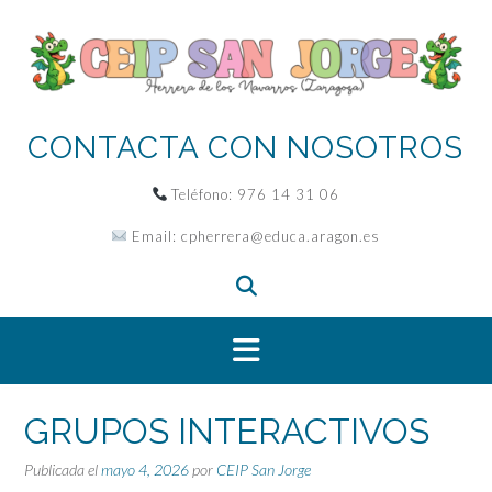
Saltar
al
contenido
CONTACTA CON NOSOTROS
Teléfono:
976 14 31 06
Email:
cpherrera@educa.aragon.es
GRUPOS INTERACTIVOS
Publicada el
mayo 4, 2026
por
CEIP San Jorge