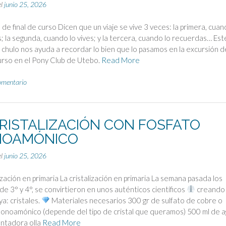
el
junio 25, 2026
 de final de curso Dicen que un viaje se vive 3 veces: la primera, cua
s; la segunda, cuando lo vives; y la tercera, cuando lo recuerdas… Est
 chulo nos ayuda a recordar lo bien que lo pasamos en la excursión d
curso en el Pony Club de Utebo.
Read More
omentario
CRISTALIZACIÓN CON FOSFATO
OAMÓNICO
el
junio 25, 2026
lización en primaria La cristalización en primaria La semana pasada los
e 3° y 4°, se convirtieron en unos auténticos científicos
creando
ya: cristales.
Materiales necesarios 300 gr de sulfato de cobre o
onoamónico (depende del tipo de cristal que queramos) 500 ml de 
entadora olla
Read More