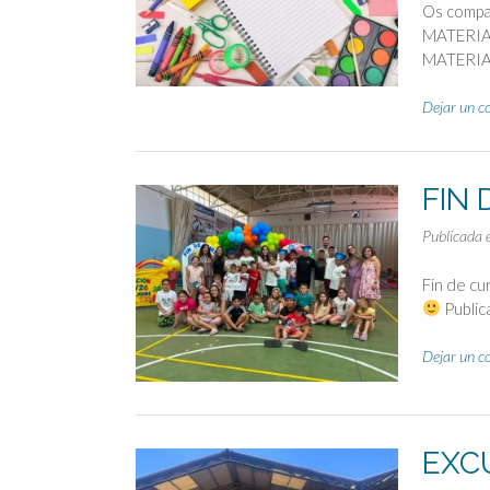
Os compar
MATERIAL
MATERIAL
Dejar un c
FIN
Publicada 
Fin de cu
Publica
Dejar un c
EXC