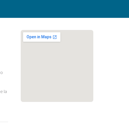
ro
e la