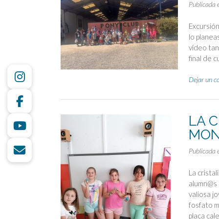
Publicada 
Excursión
lo planea
vídeo tan
final de 
Dejar un c
LA 
MON
Publicada 
La crista
alumn@s d
valiosa jo
fosfato m
placa cal