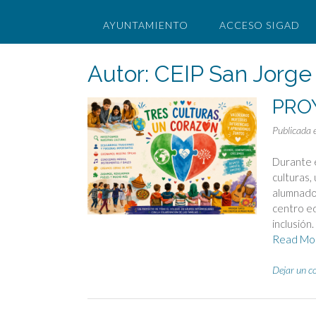
AYUNTAMIENTO
ACCESO SIGAD
Autor:
CEIP San Jorge
PRO
Publicada 
Durante e
culturas,
alumnado 
centro ed
inclusión
Read Mo
Dejar un c