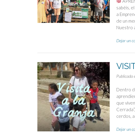
APREN
sabéis, e
a Emprend
de un mer
Nuestro a
Dejar un c
VISI
Publicada 
Dentro de
aprendie
que viven
Cerrada”
cerdos, 
Dejar un c