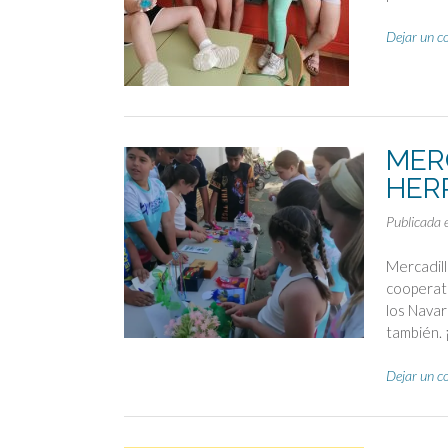
Dejar un c
MER
HER
Publicada 
Mercadill
cooperati
los Navar
también. 
Dejar un c