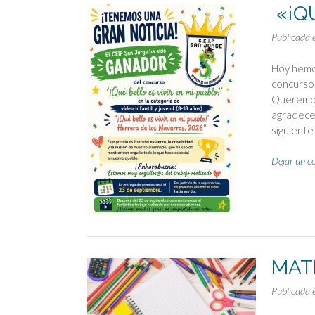
«¡QU
Publicada 
Hoy hemos
concurso 
Queremos 
agradecer
siguiente
Dejar un c
MATE
Publicada 