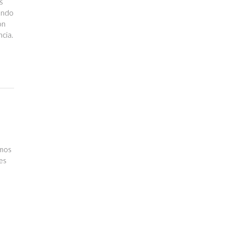
s
iendo
ón
cia.
imos
es