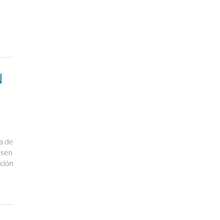
N
a de
asen
ación