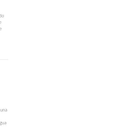
ndo
e
e
 una
agua