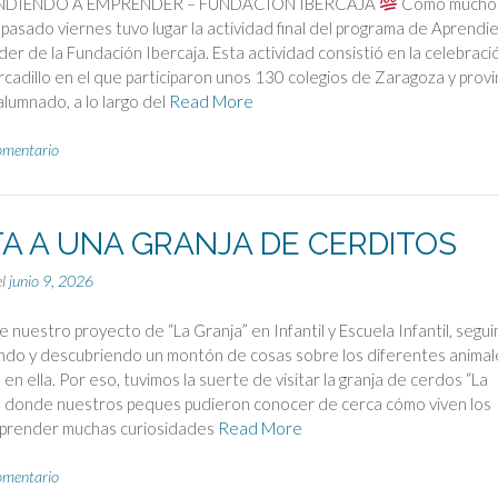
DIENDO A EMPRENDER – FUNDACIÓN IBERCAJA
Como mucho
l pasado viernes tuvo lugar la actividad final del programa de Aprend
er de la Fundación Ibercaja. Esta actividad consistió en la celebraci
cadillo en el que participaron unos 130 colegios de Zaragoza y provin
lumnado, a lo largo del
Read More
omentario
TA A UNA GRANJA DE CERDITOS
el
junio 9, 2026
 nuestro proyecto de “La Granja” en Infantil y Escuela Infantil, segu
ndo y descubriendo un montón de cosas sobre los diferentes animal
 en ella. Por eso, tuvimos la suerte de visitar la granja de cerdos “La
, donde nuestros peques pudieron conocer de cerca cómo viven los
aprender muchas curiosidades
Read More
omentario