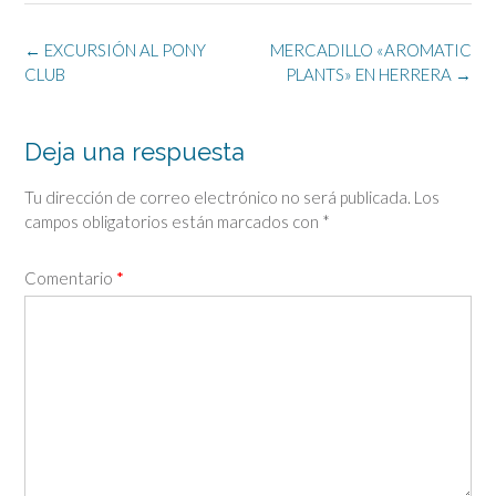
Navegación
←
EXCURSIÓN AL PONY
MERCADILLO «AROMATIC
de
CLUB
PLANTS» EN HERRERA
→
la
entrada
Deja una respuesta
Tu dirección de correo electrónico no será publicada.
Los
campos obligatorios están marcados con
*
Comentario
*