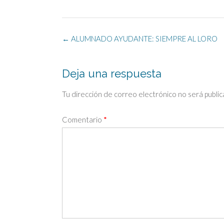
Navegación
←
ALUMNADO AYUDANTE: SIEMPRE AL LORO
de
la
entrada
Deja una respuesta
Tu dirección de correo electrónico no será public
Comentario
*